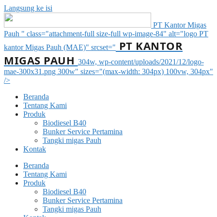
Langsung ke isi
PT Kantor Migas
Pauh " class="attachment-full size-full wp-image-84" alt="logo PT
PT KANTOR
kantor Migas Pauh (MAE)" srcset="
MIGAS PAUH
304w, wp-content/uploads/2021/12/logo-
mae-300x31.png 300w" sizes="(max-width: 304px) 100vw, 304px"
/>
Beranda
Tentang Kami
Produk
Biodiesel B40
Bunker Service Pertamina
Tangki migas Pauh
Kontak
Beranda
Tentang Kami
Produk
Biodiesel B40
Bunker Service Pertamina
Tangki migas Pauh