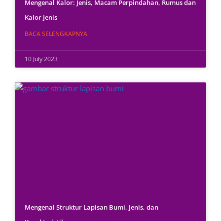
Mengenal Kalor: Jenis, Macam Perpindahan, Rumus dan
Kalor Jenis
BACA SELENGKAPNYA
10 July 2023
Mengenal Struktur Lapisan Bumi, Jenis, dan