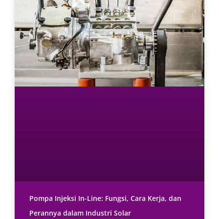
Pompa Injeksi In-Line: Fungsi, Cara Kerja, dan
Perannya dalam Industri Solar