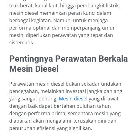
truk berat, kapal laut, hingga pembangkit listrik,
mesin diesel memainkan peran kunci dalam
berbagai kegiatan. Namun, untuk menjaga
performa optimal dan memperpanjang umur
mesin, diperlukan perawatan yang tepat dan
sistematis.
Pentingnya Perawatan Berkala
Mesin Diesel
Perawatan mesin diesel bukan sekadar tindakan
pencegahan, melainkan investasi jangka panjang
yang sangat penting.
Mesin diesel
yang dirawat
dengan baik dapat bertahan puluhan tahun
dengan performa prima, sementara mesin yang
diabaikan akan mengalami kerusakan dini dan
penurunan efisiensi yang signifikan.