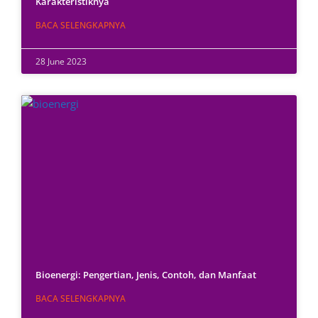
Karakteristiknya
BACA SELENGKAPNYA
28 June 2023
Bioenergi: Pengertian, Jenis, Contoh, dan Manfaat
BACA SELENGKAPNYA