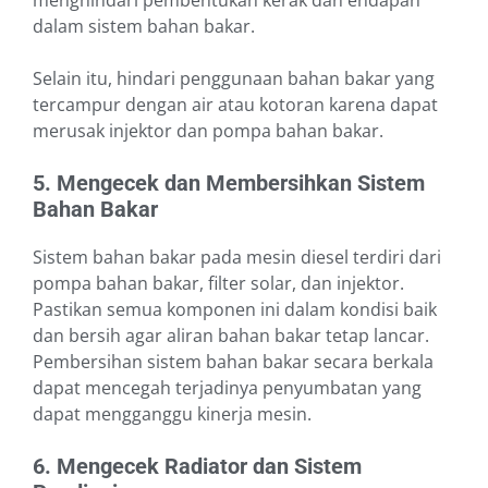
menghindari pembentukan kerak dan endapan
dalam sistem bahan bakar.
Selain itu, hindari penggunaan bahan bakar yang
tercampur dengan air atau kotoran karena dapat
merusak injektor dan pompa bahan bakar.
5. Mengecek dan Membersihkan Sistem
Bahan Bakar
Sistem bahan bakar pada mesin diesel terdiri dari
pompa bahan bakar, filter solar, dan injektor.
Pastikan semua komponen ini dalam kondisi baik
dan bersih agar aliran bahan bakar tetap lancar.
Pembersihan sistem bahan bakar secara berkala
dapat mencegah terjadinya penyumbatan yang
dapat mengganggu kinerja mesin.
6. Mengecek Radiator dan Sistem