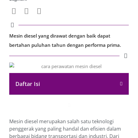
Mesin diesel yang dirawat dengan baik dapat
bertahan puluhan tahun dengan performa prima.
Daftar Isi
Mesin diesel merupakan salah satu teknologi
penggerak yang paling handal dan efisien dalam
berbagai bidang transportasi dan industri. Dari