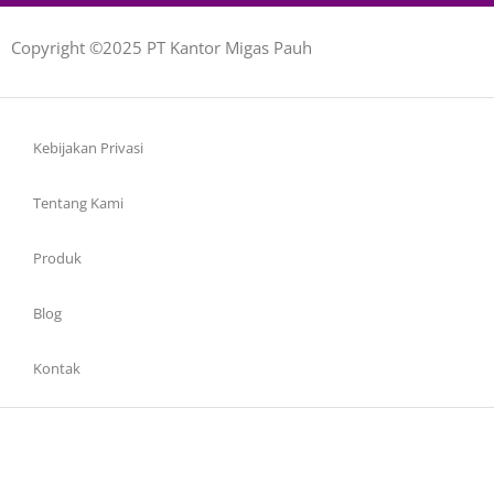
Copyright ©2025 PT Kantor Migas Pauh
Kebijakan Privasi
Tentang Kami
Produk
Blog
Kontak