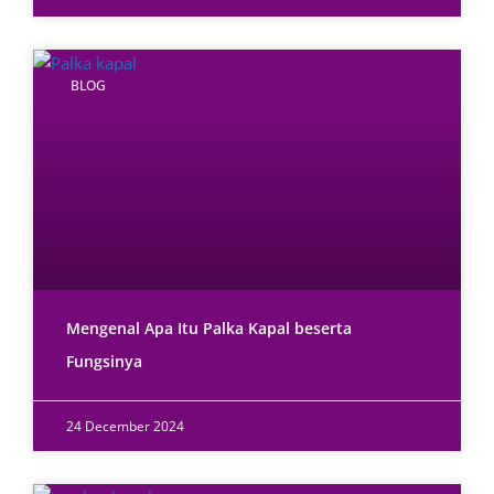
BLOG
Mengenal Apa Itu Palka Kapal beserta
Fungsinya
24 December 2024