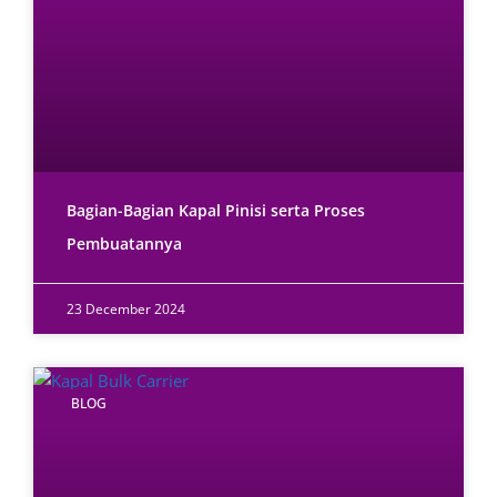
Bagian-Bagian Kapal Pinisi serta Proses
Pembuatannya
23 December 2024
BLOG