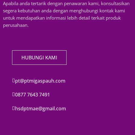
Apabila anda tertarik dengan penawaran kami, konsultasikan
segera kebutuhan anda dengan menghubungi kontak kami
untuk mendapatkan informasi lebih detail terkait produk
perusahaan.
HUBUNGI KAMI
pt@ptmigaspauh.com
0877 7643 7491
hsdptmae@gmail.com