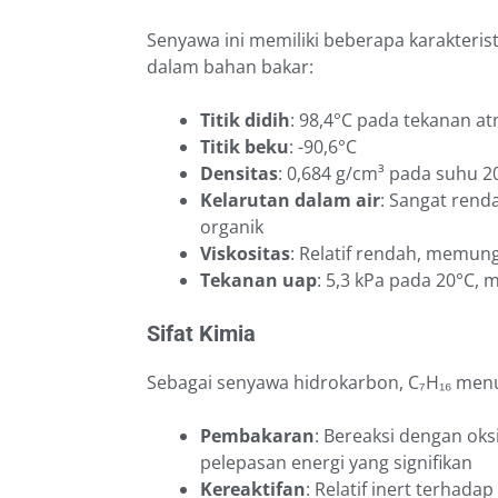
Senyawa ini memiliki beberapa karakteri
dalam bahan bakar:
Titik didih
: 98,4°C pada tekanan a
Titik beku
: -90,6°C
Densitas
: 0,684 g/cm³ pada suhu 2
Kelarutan dalam air
: Sangat rend
organik
Viskositas
: Relatif rendah, memung
Tekanan uap
: 5,3 kPa pada 20°C, 
Sifat Kimia
Sebagai senyawa hidrokarbon, C₇H₁₆ menun
Pembakaran
: Bereaksi dengan ok
pelepasan energi yang signifikan
Kereaktifan
: Relatif inert terhad