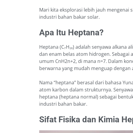
Mari kita eksplorasi lebih jauh mengenai 
industri bahan bakar solar.
Apa Itu Heptana?
Heptana (C₇H₁₆) adalah senyawa alkana alif
dan enam belas atom hidrogen. Sebagai a
umum CnH2n+2, di mana n=7. Dalam kondis
berwarna yang mudah menguap dengan ar
Nama “heptana” berasal dari bahasa Yunan
atom karbon dalam strukturnya. Senyawa i
heptana (heptana normal) sebagai bentu
industri bahan bakar.
Sifat Fisika dan Kimia H