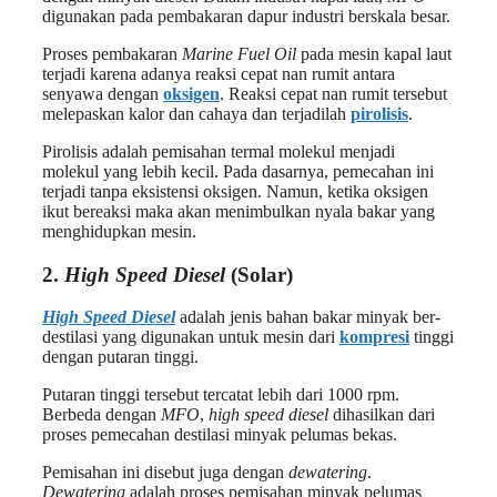
digunakan pada pembakaran dapur industri berskala besar.
Proses pembakaran
Marine Fuel Oil
pada mesin kapal laut
terjadi karena adanya reaksi cepat nan rumit antara
senyawa dengan
oksigen
. Reaksi cepat nan rumit tersebut
melepaskan kalor dan cahaya dan terjadilah
pirolisis
.
Pirolisis adalah pemisahan termal molekul menjadi
molekul yang lebih kecil. Pada dasarnya, pemecahan ini
terjadi tanpa eksistensi oksigen. Namun, ketika oksigen
ikut bereaksi maka akan menimbulkan nyala bakar yang
menghidupkan mesin.
2.
High Speed Diesel
(Solar)
High Speed Diesel
adalah jenis bahan bakar minyak ber-
destilasi yang digunakan untuk mesin dari
kompresi
tinggi
dengan putaran tinggi.
Putaran tinggi tersebut tercatat lebih dari 1000 rpm.
Berbeda dengan
MFO
,
high speed diesel
dihasilkan dari
proses pemecahan destilasi minyak pelumas bekas.
Pemisahan ini disebut juga dengan
dewatering
.
Dewatering
adalah proses pemisahan minyak pelumas