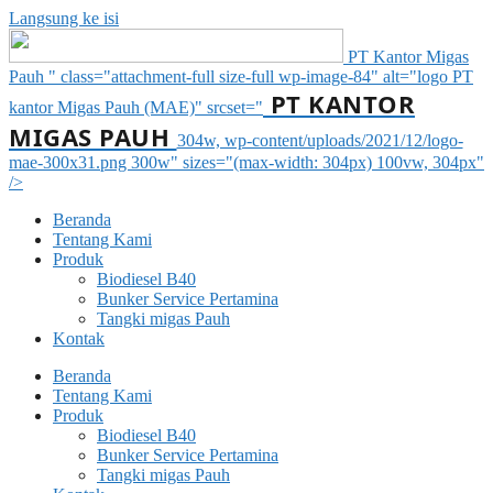
Langsung ke isi
PT Kantor Migas
Pauh " class="attachment-full size-full wp-image-84" alt="logo PT
PT KANTOR
kantor Migas Pauh (MAE)" srcset="
MIGAS PAUH
304w, wp-content/uploads/2021/12/logo-
mae-300x31.png 300w" sizes="(max-width: 304px) 100vw, 304px"
/>
Beranda
Tentang Kami
Produk
Biodiesel B40
Bunker Service Pertamina
Tangki migas Pauh
Kontak
Beranda
Tentang Kami
Produk
Biodiesel B40
Bunker Service Pertamina
Tangki migas Pauh