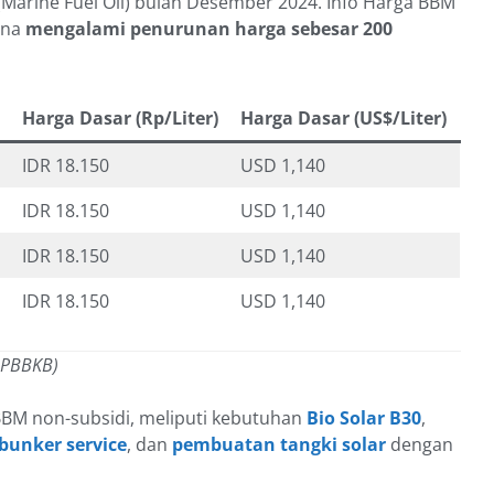
Marine Fuel Oil) bulan Desember 2024. Info Harga BBM
ina
mengalami penurunan harga sebesar 200
Harga Dasar (Rp/Liter)
Harga Dasar (US$/Liter)
IDR 18.150
USD 1,140
IDR 18.150
USD 1,140
IDR 18.150
USD 1,140
IDR 18.150
USD 1,140
 PBBKB)
BM non-subsidi, meliputi kebutuhan
Bio Solar B30
,
 bunker service
, dan
pembuatan tangki solar
dengan