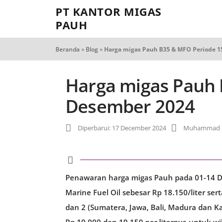
PT KANTOR MIGAS
PAUH
Beranda
»
Blog
»
Harga migas Pauh B35 & MFO Periode 1
Harga migas Pauh 
Desember 2024
Diperbarui: 17 December 2024
Muhammad R
Penawaran harga migas Pauh pada 01-14 De
Marine Fuel Oil sebesar Rp 18.150/liter se
dan 2 (Sumatera, Jawa, Bali, Madura dan K
Rp 19.000 dan 19.150 per liternya untuk wi