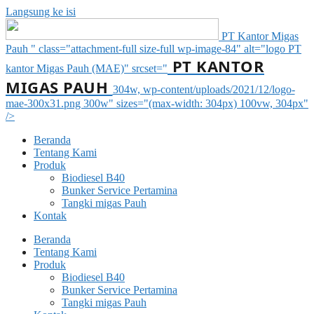
Langsung ke isi
PT Kantor Migas
Pauh " class="attachment-full size-full wp-image-84" alt="logo PT
PT KANTOR
kantor Migas Pauh (MAE)" srcset="
MIGAS PAUH
304w, wp-content/uploads/2021/12/logo-
mae-300x31.png 300w" sizes="(max-width: 304px) 100vw, 304px"
/>
Beranda
Tentang Kami
Produk
Biodiesel B40
Bunker Service Pertamina
Tangki migas Pauh
Kontak
Beranda
Tentang Kami
Produk
Biodiesel B40
Bunker Service Pertamina
Tangki migas Pauh