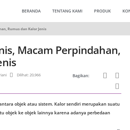
BERANDA
TENTANG KAMI
PRODUK
KO
han, Rumus dan Kalor Jenis
enis, Macam Perpindahan,
enis
riani
Dilihat: 20,966
Bagikan:
antara objek atau sistem. Kalor sendiri merupakan suatu
satu objek ke objek lainnya karena adanya perbedaan